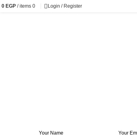
0
EGP
/
items
0
Login / Register
Your Name
Your Em