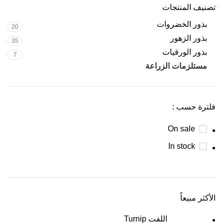
تصنيف المنتجات
بذور الخضروات
20
بذور الزهور
35
بذور الورقيات
7
مستلزمات الزراعة
3
فلترة حسب :
On sale
In stock
الأكثر مبيعاً
اللفت Turnip