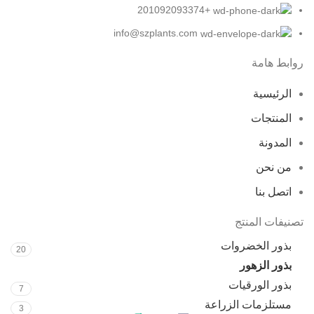
+201092093374
info@szplants.com
روابط هامة
الرئيسية
المنتجات
المدونة
من نحن
اتصل بنا
تصنيفات المنتج
بذور الخضروات
20
بذور الزهور
35
بذور الورقيات
7
مستلزمات الزراعة
3