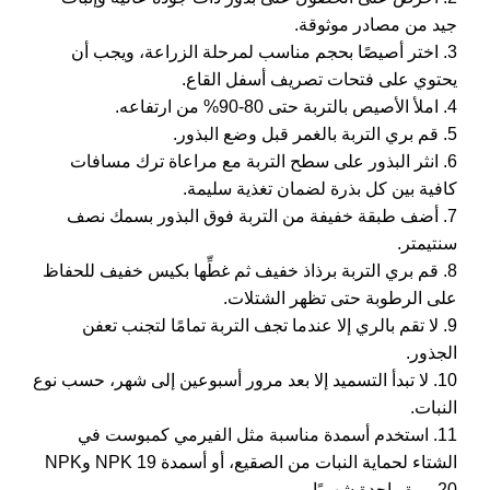
جيد من مصادر موثوقة.
3. اختر أصيصًا بحجم مناسب لمرحلة الزراعة، ويجب أن
يحتوي على فتحات تصريف أسفل القاع.
4. املأ الأصيص بالتربة حتى 80-90% من ارتفاعه.
5. قم بري التربة بالغمر قبل وضع البذور.
6. انثر البذور على سطح التربة مع مراعاة ترك مسافات
كافية بين كل بذرة لضمان تغذية سليمة.
7. أضف طبقة خفيفة من التربة فوق البذور بسمك نصف
سنتيمتر.
8. قم بري التربة برذاذ خفيف ثم غطِّها بكيس خفيف للحفاظ
على الرطوبة حتى تظهر الشتلات.
9. لا تقم بالري إلا عندما تجف التربة تمامًا لتجنب تعفن
الجذور.
10. لا تبدأ التسميد إلا بعد مرور أسبوعين إلى شهر، حسب نوع
النبات.
11. استخدم أسمدة مناسبة مثل الفيرمي كمبوست في
الشتاء لحماية النبات من الصقيع، أو أسمدة NPK 19 وNPK
20 مرة واحدة شهريًا.