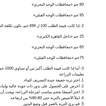
80 جم «محافظات الوجه البحري»
95 جم «محافظات الوجه القبلي»
2- إذا كانت قيمة الطلب 100 ل 499 جم، تكون تكلفة الشحن كالتالي
25 جم «داخل القاهرة الكبرى»
65 جم «محافظات الوجه البحري»
75جم «محافظات الوجه القبلي»
3- أما إذا كانت قيمة الطلب أكبر من أو تساوي 1000 جم تكون تكلفة الشحن مجاناً «للطلبات التي يتم طلبها وشحنها إلى داخل جمهورية مصر العربية».
تعليمات الزراعة
1. اختر تربة خفيفة جيدة التصريف للماء.
2. احرص على الحصول على بذور ذات جودة عالية وإنبات جيد من مصادر موثوقة.
3. اختر أصيصًا بحجم مناسب لمرحلة الزراعة، ويجب أن يحتوي على فتحات تصريف أسفل القاع.
4. املأ الأصيص بالتربة حتى 80-90% من ارتفاعه.
5. قم بري التربة بالغمر قبل وضع البذور.