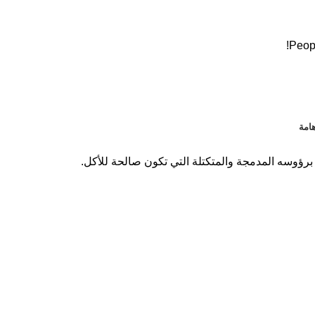
Peopl
امة
ًا باسم الزهرة أو القرنبيط الأخضر (البروكلي)، هو نبات ينتمي إلى عائلة الكرنبية (Brassicaceae). يتميز برؤوسه المدمجة والمتكتلة التي تكون صالحة للأكل.