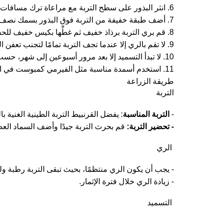
6. انثر البذور على سطح التربة مع مراعاة ترك مسافات كافية بين كل بذرة لضمان تغذية سليمة.
7. أضف طبقة خفيفة من التربة فوق البذور بسمك نصف سنتيمتر.
8. قم بري التربة برذاذ خفيف ثم غطِّها بكيس خفيف للحفاظ على الرطوبة حتى تظهر الشتلات.
9. لا تقم بالري إلا عندما تجف التربة تمامًا لتجنب تعفن الجذور.
10. لا تبدأ التسميد إلا بعد مرور أسبوعين إلى شهر، حسب نوع النبات.
11. استخدم أسمدة مناسبة مثل الفيرمي كمبوست في الشتاء لحماية النبات من الصقيع، أو أسمدة NPK 19 وNPK 20 مرة واحدة شهريًا.
طريقة الزراعة
التربة
-
التربة المناسبة
: يفضل القرنبيط التربة الطينية الغنية 
- تحضير التربة:
قم بحرث التربة جيدًا وأضف السماد الع
الري
- يجب أن يكون الري منتظمًا، بحيث تبقى التربة رطبة و
- زيادة الري خلال فترة الإثمار.
التسميد