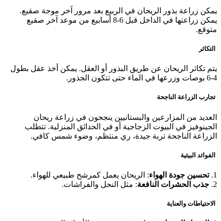
يمكن زراعة بذور الريحان في الربيع بعد مرور آخر موجة صقيع.
يمكن زراعتها في الداخل قبل 6-8 أسابيع من موعد آخر صقيع
متوقع.
التكاثر
يتم تكاثر الريحان عن طريق البذور أو العقل. يمكن أخذ عقل بطول
4-6 بوصات وزرعها في الماء حتى تتكون الجذور.
تجارب الزراعة الناجحة
العديد من المزارعين والبستانيين ينجحون في زراعة ريحان
الجينوفيز في البيوت الزجاجية أو في الحدائق المنزلية. تتطلب
الزراعة الناجحة تربة جيدة، ري منتظم، وضوء شمس كافي.
الفوائد البيئية
1.
تحسين جودة الهواء
: الريحان يعمل كمرشح طبيعي للهواء.
2.
جذب الحشرات النافعة
: مثل النحل والفراشات.
الاحتياطات والعناية