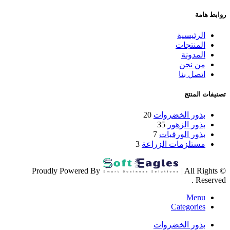
روابط هامة
الرئيسية
المنتجات
المدونة
من نحن
اتصل بنا
تصنيفات المنتج
بذور الخضروات
20
بذور الزهور
35
بذور الورقيات
7
مستلزمات الزراعة
3
| All Rights
© Proudly Powered By
Reserved .
Menu
Categories
بذور الخضروات