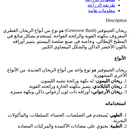
طريقة الزراعة
معلومات هامة
Description
ريحان الجينوفيز (Genovese Basil) هو نوع من أنواع الريحان العطري
المعروف بنكهته القوية والرائحة الفواحة. يُستخدم بشكل شائع في
المطبخ الإيطالي، وخاصة في صنع صلصة البيستو. يتميز أوراقه
باللون الأخضر الداكن والشكل البيضاوي الكبير.
الأنواع
ريحان الجينوفيز هو نوع واحد من أنواع الريحان العديدة. من الأنواع
الأخرى المشهورة:
1.
ريحان الليمون
: له نكهة ورائحة تشبه الليمون.
2.
ريحان التايلاندي
: يتميز بنكهته الحارة ورائحته القوية.
3.
ريحان الأرجواني:
أوراقه ذات لون أرجواني داكن ونكهة مميزة.
استخداماته
1.
الطهي
: يُستخدم في الصلصات، الحساء، السلطات، والمأكولات
البحرية.
2.
الطبية
: يحتوي على مضادات الأكسدة والمركبات المضادة