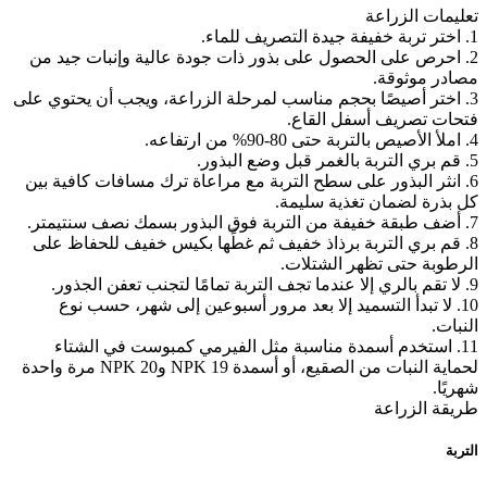
تعليمات الزراعة
1. اختر تربة خفيفة جيدة التصريف للماء.
2. احرص على الحصول على بذور ذات جودة عالية وإنبات جيد من
مصادر موثوقة.
3. اختر أصيصًا بحجم مناسب لمرحلة الزراعة، ويجب أن يحتوي على
فتحات تصريف أسفل القاع.
4. املأ الأصيص بالتربة حتى 80-90% من ارتفاعه.
5. قم بري التربة بالغمر قبل وضع البذور.
6. انثر البذور على سطح التربة مع مراعاة ترك مسافات كافية بين
كل بذرة لضمان تغذية سليمة.
7. أضف طبقة خفيفة من التربة فوق البذور بسمك نصف سنتيمتر.
8. قم بري التربة برذاذ خفيف ثم غطِّها بكيس خفيف للحفاظ على
الرطوبة حتى تظهر الشتلات.
9. لا تقم بالري إلا عندما تجف التربة تمامًا لتجنب تعفن الجذور.
10. لا تبدأ التسميد إلا بعد مرور أسبوعين إلى شهر، حسب نوع
النبات.
11. استخدم أسمدة مناسبة مثل الفيرمي كمبوست في الشتاء
لحماية النبات من الصقيع، أو أسمدة NPK 19 وNPK 20 مرة واحدة
شهريًا.
طريقة الزراعة
التربة