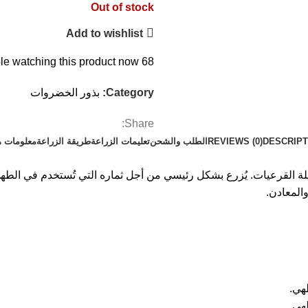
Out of stock
Add to wishlist
e watching this product now!
68
Category:
بذور الخضروات
Share:
DESCRIPT
REVIEWS (0)
الطلب والشحن
تعليمات الزراعة
طريقة الزراعة
معلومات ه
C) هو نبات ينتمي إلى فصيلة القرعيات. يُزرع بشكل رئيسي من أجل ثماره التي تُستخدم
والمعادن.
هي.
هي.