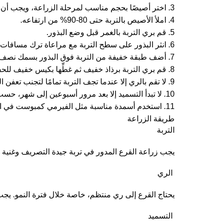
3. اختر أصيصًا بحجم مناسب لمرحلة الزراعة، ويجب أن يحتوي على فتحات تصريف أسفل القاع.
4. املأ الأصيص بالتربة حتى 80-90% من ارتفاعه.
5. قم بري التربة بالغمر قبل وضع البذور.
6. انثر البذور على سطح التربة مع مراعاة ترك مسافات كافية بين كل بذرة لضمان تغذية سليمة.
7. أضف طبقة خفيفة من التربة فوق البذور بسمك نصف سنتيمتر.
8. قم بري التربة برذاذ خفيف ثم غطِّها بكيس خفيف للحفاظ على الرطوبة حتى تظهر الشتلات.
9. لا تقم بالري إلا عندما تجف التربة تمامًا لتجنب تعفن الجذور.
10. لا تبدأ التسميد إلا بعد مرور أسبوعين إلى شهر، حسب نوع النبات.
11. استخدم أسمدة مناسبة مثل الفيرمي كمبوست في الشتاء لحماية النبات من الصقيع، أو أسمدة NPK 19 وNPK 20 مرة واحدة شهريًا.
طريقة الزراعة
التربة
يجب زراعة القرع المدور في تربة جيدة التصريف وغنية بالمغذ
الري
يحتاج القرع إلى ري منتظم، خاصة خلال فترة النمو. يجب 
التسميد