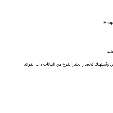
Peopl
امة
 في الطهي وتُستهلك كخضار. يعتبر القرع من النباتات ذات الفوائد