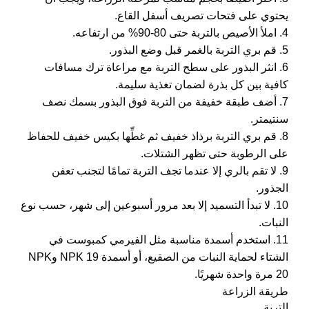
يحتوي على فتحات تصريف أسفل القاع.
4. املأ الأصيص بالتربة حتى 80-90% من ارتفاعه.
5. قم بري التربة بالغمر قبل وضع البذور.
6. انثر البذور على سطح التربة مع مراعاة ترك مسافات
كافية بين كل بذرة لضمان تغذية سليمة.
7. أضف طبقة خفيفة من التربة فوق البذور بسمك نصف
سنتيمتر.
8. قم بري التربة برذاذ خفيف ثم غطِّها بكيس خفيف للحفاظ
على الرطوبة حتى تظهر الشتلات.
9. لا تقم بالري إلا عندما تجف التربة تمامًا لتجنب تعفن
الجذور.
10. لا تبدأ التسميد إلا بعد مرور أسبوعين إلى شهر، حسب نوع
النبات.
11. استخدم أسمدة مناسبة مثل الفيرمي كمبوست في
الشتاء لحماية النبات من الصقيع، أو أسمدة NPK 19 وNPK
20 مرة واحدة شهريًا.
طريقة الزراعة
التربة