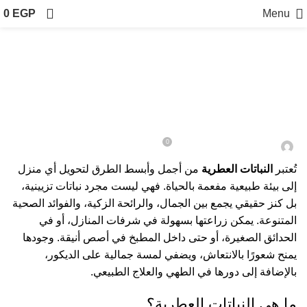
0
EGP
Menu
الزراعة المنزلية
أشهر النباتات العطرية المناسبة للمنزل
وفوائدها المتعددة
0
On 18 سبتمبر، 2025
تُعتبر
النباتات العطرية
من أجمل وأبسط الطرق لتحويل أي منزل
إلى بيئة طبيعية مفعمة بالحياة. فهي ليست مجرد نباتات تزيينية،
بل كنز حقيقي يجمع بين الجمال، والرائحة الزكية، والفوائد الصحية
المتنوعة. يمكن زراعتها بسهولة في شرفات المنازل، أو في
الحدائق الصغيرة، أو حتى داخل المطبخ في أصص أنيقة. وجودها
يمنح شعورًا بالانتعاش، ويضفي لمسة جمالية على الديكور،
بالإضافة إلى دورها في الطهي والعلاج الطبيعي.
ما هي النباتات العطرية؟