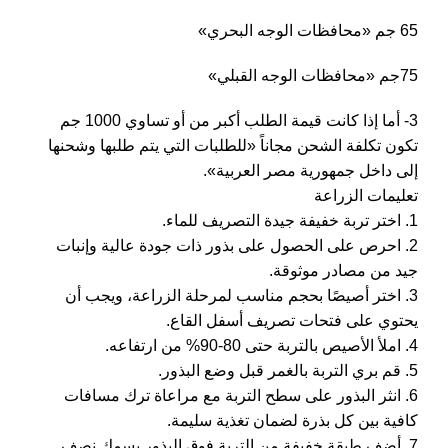
65 جم «محافظات الوجه البحري»
75جم «محافظات الوجه القبلي»
3- أما إذا كانت قيمة الطلب أكبر من أو تساوي 1000 جم
تكون تكلفة الشحن مجاناً «للطلبات التي يتم طلبها وشحنها
إلى داخل جمهورية مصر العربية».
تعليمات الزراعة
1. اختر تربة خفيفة جيدة التصريف للماء.
2. احرص على الحصول على بذور ذات جودة عالية وإنبات
جيد من مصادر موثوقة.
3. اختر أصيصًا بحجم مناسب لمرحلة الزراعة، ويجب أن
يحتوي على فتحات تصريف أسفل القاع.
4. املأ الأصيص بالتربة حتى 80-90% من ارتفاعه.
5. قم بري التربة بالغمر قبل وضع البذور.
6. انثر البذور على سطح التربة مع مراعاة ترك مسافات
كافية بين كل بذرة لضمان تغذية سليمة.
7. أضف طبقة خفيفة من التربة فوق البذور بسمك نصف