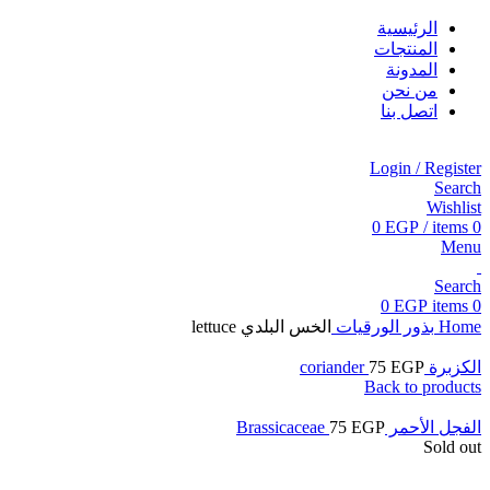
الرئيسية
المنتجات
المدونة
من نحن
اتصل بنا
Login / Register
Search
Wishlist
0
EGP
/
items
0
Menu
Search
0
EGP
items
0
Home
بذور الورقيات
الخس البلدي lettuce
الكزبرة coriander
EGP
75
Back to products
الفجل الأحمر Brassicaceae
EGP
75
Sold out