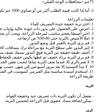
75جم «محافظات الوجه القبلي»
3- أما إذا كانت قيمة الطلب أكبر من أو تساوي 1000 جم تكون تكلفة الشحن مجاناً «للطلبات التي يتم طلبها وشحنها إلى داخل جمهورية مصر العربية».
تعليمات الزراعة
1. اختر تربة خفيفة جيدة التصريف للماء.
2. احرص على الحصول على بذور ذات جودة عالية وإنبات جيد من مصادر موثوقة.
3. اختر أصيصًا بحجم مناسب لمرحلة الزراعة، ويجب أن يحتوي على فتحات تصريف أسفل القاع.
4. املأ الأصيص بالتربة حتى 80-90% من ارتفاعه.
5. قم بري التربة بالغمر قبل وضع البذور.
6. انثر البذور على سطح التربة مع مراعاة ترك مسافات كافية بين كل بذرة لضمان تغذية سليمة.
7. أضف طبقة خفيفة من التربة فوق البذور بسمك نصف سنتيمتر.
8. قم بري التربة برذاذ خفيف ثم غطِّها بكيس خفيف للحفاظ على الرطوبة حتى تظهر الشتلات.
9. لا تقم بالري إلا عندما تجف التربة تمامًا لتجنب تعفن الجذور.
10. لا تبدأ التسميد إلا بعد مرور أسبوعين إلى شهر، حسب نوع النبات.
11. استخدم أسمدة مناسبة مثل الفيرمي كمبوست في الشتاء لحماية النبات من الصقيع، أو أسمدة NPK 19 وNPK 20 مرة واحدة شهريًا.
طريقة الزراعة
التربة:
- يفضل أن تكون التربة ذات تصريف جيد وخفيفة القوام.
- يمكن إضافة سماد عضوي قبل الزراعة لتحسين التربة.
الري: