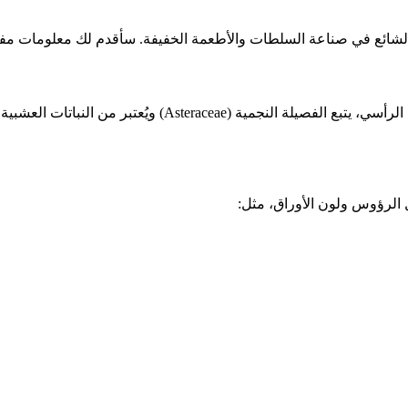
 الشائع في صناعة السلطات والأطعمة الخفيفة. سأقدم لك معلومات مف
نبات الخس البلدي، المعروف أيضًا بالخس الرومي أو الخس الرأسي، 
لرؤوس ولون الأوراق، مثل: