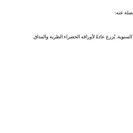
صلة عنه:
يتبع الفصيلة النجمية (Asteraceae) ويُعتبر من النباتات العشبية السنوية. يُزرع عادةً لأوراقه الخضراء الطرية والمذاق