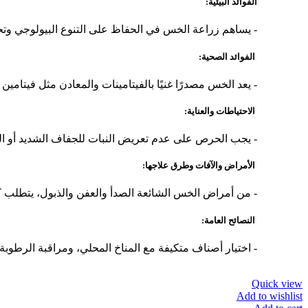
الفوائد البيئية:
- يساهم زراعة الخس في الحفاظ على التنوع البيولوجي وتح
الفوائد الصحية:
- يعد الخس مصدرًا غنيًا بالفيتامينات والمعادن مثل فيتامين C والبوتاسيوم، ويُعزز صحة الجهاز الهضمي ويساهم في خفض ضغط الدم.
الاحتياطات والعناية:
- يجب الحرص على عدم تعريض النبات للجفاف الشديد أو الر
الأمراض والآفات وطرق علاجها:
- من أمراض الخس الشائعة الصدأ والعفن والذبول، يتطلب ك
النصائح العامة:
- اختيار أصناف متكيفة مع المناخ المحلي، ومراقبة الرطوبة و
Quick view
Add to wishlist